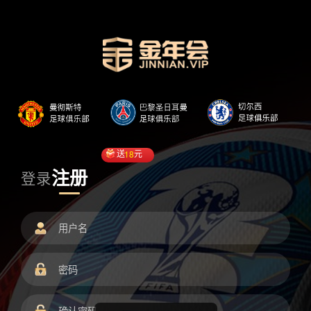
送
18
元
注册
登录