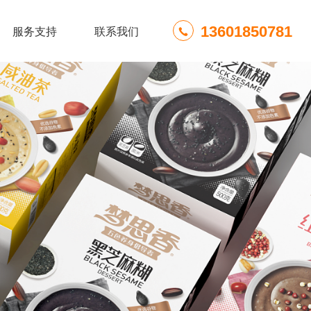
13601850781
服务支持
联系我们
粉
仓库存货
五色养生粥
装车发货
健康大礼包